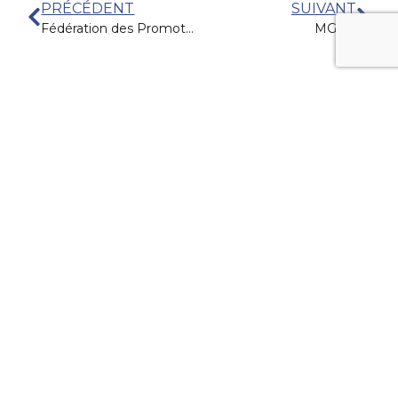
PRÉCÉDENT
SUIVANT
Fédération des Promoteurs Immobiliers
MGEN
I am text block. Click edit button to change
this text. Lorem ipsum dolor sit amet,
consectetur adipiscing elit. Ut elit tellus,
luctus nec ullamcorper matti pibus leo.
Menu
Informations
Mentions légales
Accueil