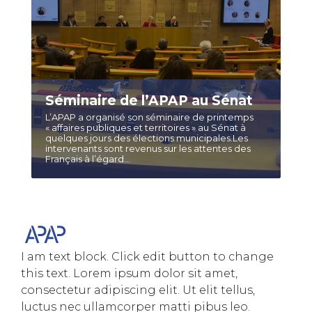
Séminaire de l’APAP au Sénat
L’APAP a organisé son séminaire de printemps
« affaires publiques et territoires » au Sénat à
quelques jours des élections municipales.Les
intervenants sont revenus sur les attentes des
Français à l’égard...
I am text block. Click edit button to change
this text. Lorem ipsum dolor sit amet,
consectetur adipiscing elit. Ut elit tellus,
luctus nec ullamcorper matti pibus leo.