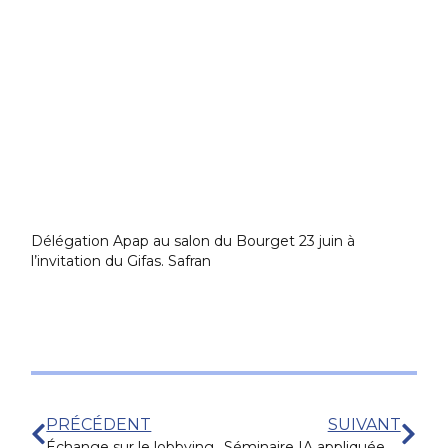
Délégation Apap au salon du Bourget 23 juin à
l’invitation du Gifas. Safran
PRÉCÉDENT
SUIVANT
Échange sur le lobbying en France avec Sacha Houlié, 7 juin à Paris
Séminaire IA appliquée aux affaires publiques