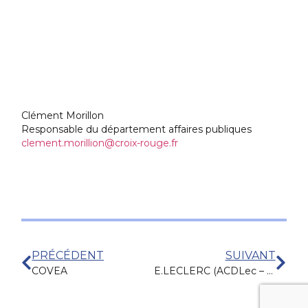
Clément Morillon
Responsable du département affaires publiques
clement.morillion@croix-rouge.fr
PRÉCÉDENT
SUIVANT
COVEA
E.LECLERC (ACDLec – E. Leclerc)