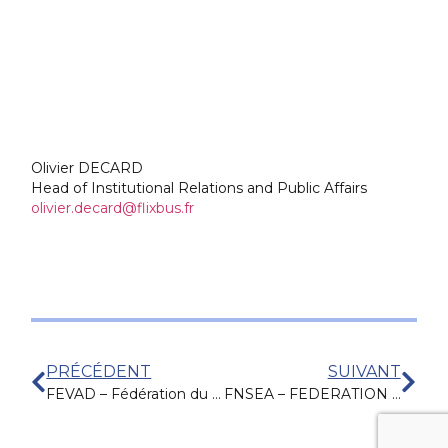
Olivier DECARD
Head of Institutional Relations and Public Affairs
olivier.decard@flixbus.fr
PRÉCÉDENT
SUIVANT
FEVAD – Fédération du e-commerce et de la Vente à Distance
FNSEA – FEDERATION NATIONALE DES SYNDICATS D’EXPLOITANTS AGRICOLES